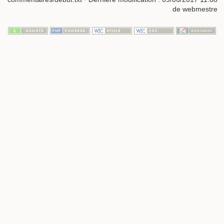
de
webmestre